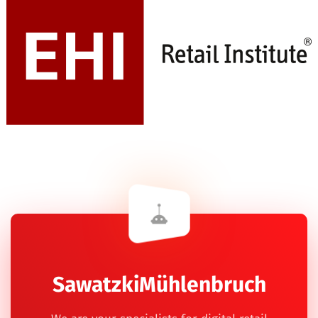
SawatzkiMühlenbruch