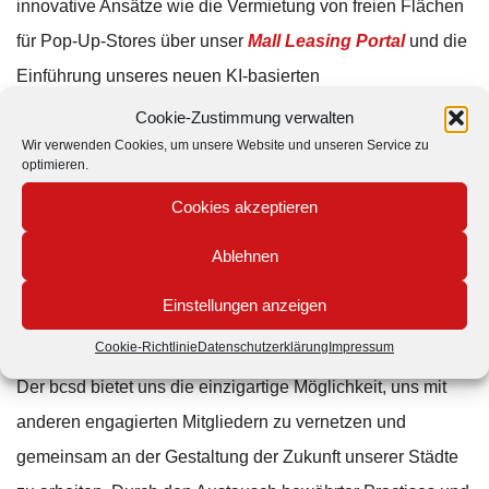
innovative Ansätze wie die Vermietung von freien Flächen
für Pop-Up-Stores über unser
Mall Leasing Portal
und die
Einführung unseres neuen KI-basierten
Chatbots
MallPilot
als effizienter Berater für alle Shopping-
Cookie-Zustimmung verwalten
Fragen schaffen wir attraktive Services, die Besucher
Wir verwenden Cookies, um unsere Website und unseren Service zu
optimieren.
anziehen und Geschäfte florieren lassen. Mit unserer
Cookies akzeptieren
Expertise in der Entwicklung und Umsetzung von
zukunftsorientierten Konzepten unterstützen wir unsere
Ablehnen
Kunden dabei, ihre Potenziale optimal auszuschöpfen.
Einstellungen anzeigen
Zukunft gestalten
Cookie-Richtlinie
Datenschutzerklärung
Impressum
Der bcsd bietet uns die einzigartige Möglichkeit, uns mit
anderen engagierten Mitgliedern zu vernetzen und
gemeinsam an der Gestaltung der Zukunft unserer Städte