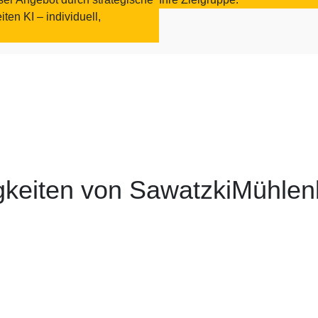
en KI – individuell,
gkeiten von SawatzkiMühlen