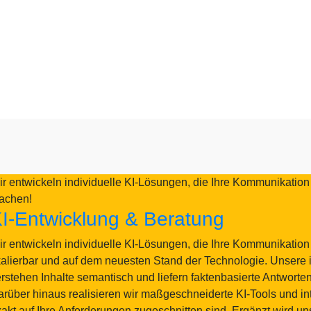
r entwickeln individuelle KI-Lösungen, die Ihre Kommunikatio
achen!
I-Entwicklung & Beratung
r entwickeln individuelle KI-Lösungen, die Ihre Kommunikation
alierbar und auf dem neuesten Stand der Technologie. Unsere i
rstehen Inhalte semantisch und liefern faktenbasierte Antworte
rüber hinaus realisieren wir maßgeschneiderte KI-Tools und i
akt auf Ihre Anforderungen zugeschnitten sind. Ergänzt wird un