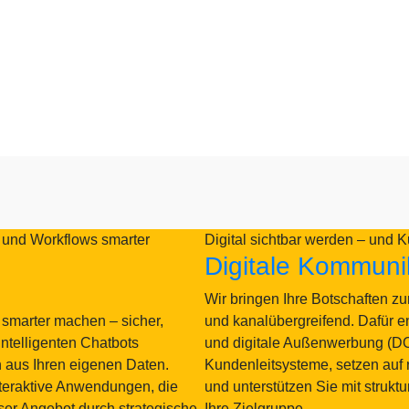
n und Workflows smarter
Digital sichtbar werden – und K
Digitale Kommunik
Wir bringen Ihre Botschaften zur 
 smarter machen – sicher,
und kanalübergreifend. Dafür en
ntelligenten Chatbots
und digitale Außenwerbung (DOOH
n aus Ihren eigenen Daten.
Kundenleitsysteme, setzen auf
nteraktive Anwendungen, die
und unterstützen Sie mit strukt
ser Angebot durch strategische
Ihre Zielgruppe.