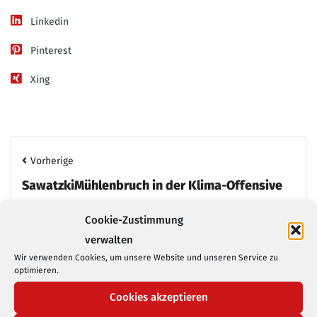
Linkedin
Pinterest
Xing
Vorherige
SawatzkiMühlenbruch in der Klima-Offensive
Cookie-Zustimmung
Nächste
verwalten
Kommunikation während der Corona Pandemie
Wir verwenden Cookies, um unsere Website und unseren Service zu
optimieren.
Cookies akzeptieren