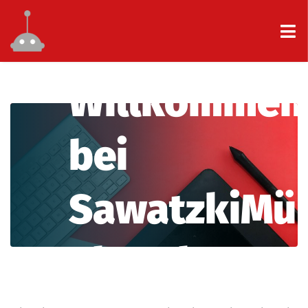
Willkommen
bei
SawatzkiMü
nbruch!