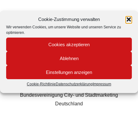
Cookie-Zustimmung verwalten
Wir verwenden Cookies, um unsere Website und unseren Service zu
optimieren.
Starke Partnerschaften für eine
Cookies akzeptieren
erfolgreiche Zukunft:
Ablehnen
SawatzkiMühlenbruch ist offizieller Google Partner,
Einstellungen anzeigen
Technologie-Partner des German Council of Shopping
Cookie-Richtlinie
Datenschutzerklärung
Impressum
Places und Fördermitglied der
Bundesvereinigung City- und Stadtmarketing
Deutschland